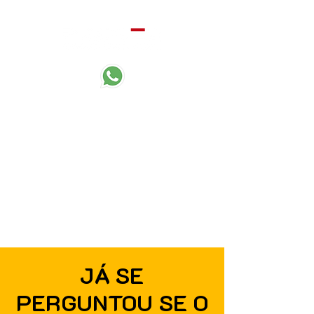
Desde 1989
cuidando de tudo que é
importante para você.
JÁ SE
PERGUNTOU SE O