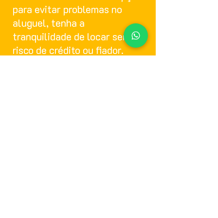
para evitar problemas no
aluguel, tenha a
tranquilidade de locar sem
risco de crédito ou fiador.
Saiba Mais
© Copyright 2024 Proseg Administradora
e Corretora de Seguros Ltda - CNPJ/MF n.º
32.927.303-0001-40
. Registro SUSEP n.º
202042879
. Proseg Administradora e
Corretora de Seguros é uma marca
registrada. Todos os direitos reservados.
O uso de nossa solução sistêmica no site
ou em nossos aplicativos estão sujeitos às