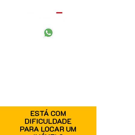
Desde 1989
cuidando de tudo que é
importante para você.
ESTÁ COM
DIFICULDADE
PARA LOCAR UM